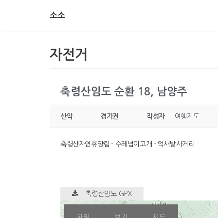
소소
콘
텐
츠
자전거
로
건
너
축령산임도 순환 18, 남양주
뛰
기
산악
경기권
작성자
여행지도
축령산자연휴양림 - 수레넘이고개 - 억새밭사거리
축령산임도.GPX