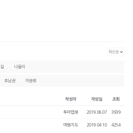
레길
나들이
호남권
미분류
작성자
작성일
조회
투어맵봇
2019.06.07
3939
여행지도
2019.04.10
4254