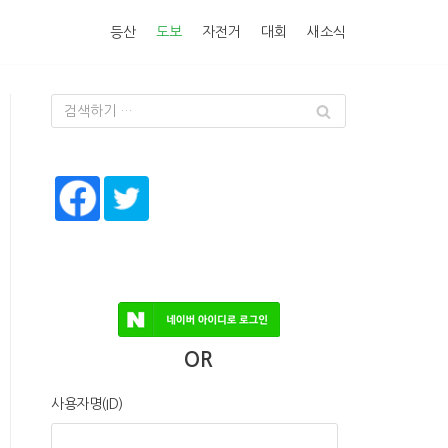
등산
도보
자전거
대회
새소식
OR
사용자명(ID)