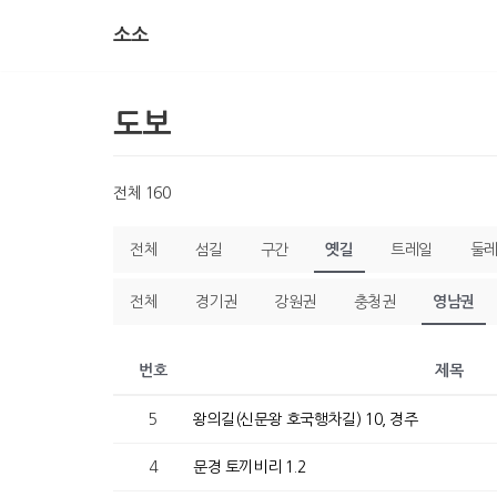
소소
콘
텐
츠
도보
로
건
너
전체 160
뛰
기
전체
섬길
구간
옛길
트레일
둘
전체
경기권
강원권
충청권
영남권
번호
제목
5
왕의길(신문왕 호국행차길) 10, 경주
4
문경 토끼비리 1.2