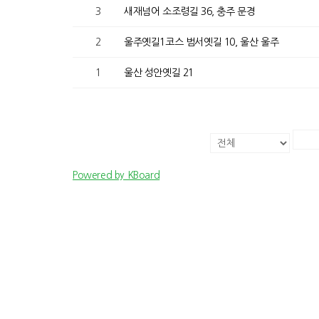
3
새재넘어 소조령길 36, 충주 문경
2
울주옛길1코스 범서옛길 10, 울산 울주
1
울산 성안옛길 21
Powered by KBoard