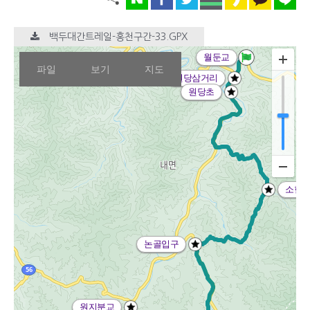
백두대간트레일-홍천구간-33.GPX