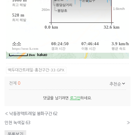
백두대간트레일-홍천구간-33.GPX
전체
0
댓글을 남기려면
로그인
하세요.
«
낙동정맥트레일 봉화구간 62
인천 녹색길 63
»
목록보기