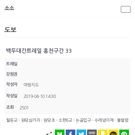
소소
콘
텐
도보
츠
로
건
너
백두대간트레일 홍천구간 33
뛰
기
트레일
강원권
작성자
여행지도
작성일
2019-04-10 14:30
조회
2501
월둔교 - 원당삼거리 - 원당초 - 소한6교 - 논골입구 - 수레넘이재 - 불발령