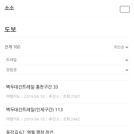
소소
콘
텐
도보
츠
로
건
전체 160
너
뛰
기
백두대간트레일 홍천구간 33
여행지도
|
2019.04.10
|
추천 0
|
조회 2507
백두대간트레일(인제구간) 113
여행지도
|
2019.04.10
|
추천 0
|
조회 2442
동강길 67, 영월 평창 정선