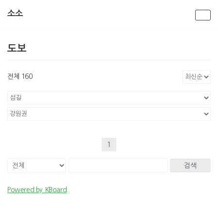
소소
콘
텐
도보
츠
로
건
전체 160
너
뛰
기
1
검색
Powered by KBoard