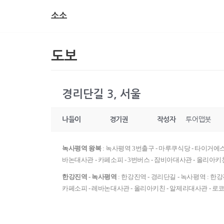
소소
콘
텐
츠
도보
로
건
너
경리단길 3, 서울
뛰
기
나들이
경기권
작성자
투어맵봇
녹사평역 왕복
: 녹사평역 3번출구 - 마루쿠식당 - 타이거에스
바논대사관 - 카페소피 - 3번버스 - 잠비아대사관 - 올리아키친
한강진역 - 녹사평역
: 한강진역 - 경리단길 - 녹사평역 : 한강진
카페소피 - 레바논대사관 - 올리아키친 - 알제리대사관 - 로코