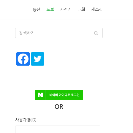
등산
도보
자전거
대회
새소식
OR
사용자명(ID)