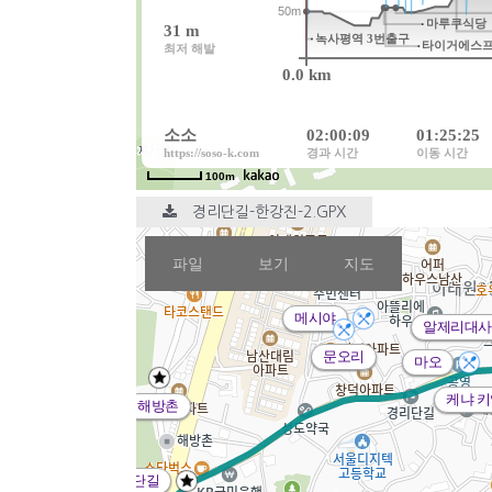
경리단길-한강진-2.GPX