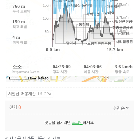
서달산-매봉재산-16.GPX
전체
0
댓글을 남기려면
로그인
하세요.
«
서리골 서리풀 나들길 4, 서초