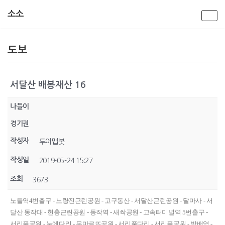
소소
콘
텐
도보
츠
로
건
너
서달산 배봉재산 16
뛰
기
나들이
경기권
작성자
투어맵봇
작성일
2019-05-24 15:27
조회
3673
노들역4번출구 - 노량진근린공원 - 고구동산 - 서달산근린공원 - 달마사 - 서
달산 동작대 - 헌충근린공원 - 동작역 - 새싹공원 - 고속터미널역 5번출구 -
서리풀공원 - 누에다리 - 몽마르뜨공원 - 서리풀다리 - 서리풀공원 - 방배역 -