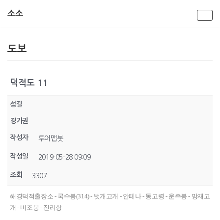
소소
콘
텐
도보
츠
로
건
너
덕적도 11
뛰
기
섬길
경기권
작성자
투어맵봇
작성일
2019-05-28 09:09
조회
3307
해경덕적출장소 - 국수봉(314) - 벗개고개 - 안테나 - 동고령 - 운주봉 - 망재고
개 - 비조봉 - 진리항