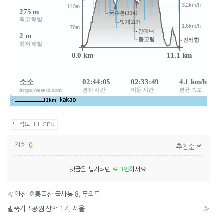
덕적도-11.GPX
전체
0
댓글을 남기려면
로그인
하세요.
«
안산 호룡곡산 국사봉 8, 무의도
말죽거리공원 산책 1.4, 서울
»