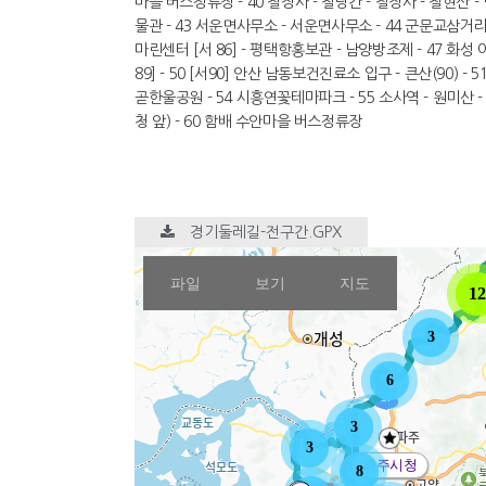
마을 버스정류장 - 40 칠장사 - 철당간 - 칠장사 - 칠현산 -
물관 - 43 서운면사무소 - 서운면사무소 - 44 군문교삼거리
마린센터 [서 86] - 평택항홍보관 - 남양방조제 - 47 화성 이
89] - 50 [서90] 안산 남동보건진료소 입구 - 큰산(90) - 5
곧한울공원 - 54 시흥연꽃테마파크 - 55 소사역 - 원미산 
청 앞) - 60 함배 수안마을 버스정류장
경기둘레길-전구간.GPX