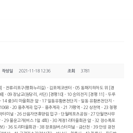
작성일
2021-11-18 12:36
조회
3781
03] - 전류리포구(평화누리길) - 김포에코센터 - 05 동패지하차도 위 [경
8] - 09 장남교(원당리, 서단) [경평10] - 10 숭의전지 [경평 11] - 두루
 - 14 중3리 마을회관 앞 - 17 일동유황온천단지 - 일동 유황온천단지 -
68 - 20 용추계곡 입구 - 용추계곡 - 21 가평역 - 22 상천역 - 23 청평
 설악터미널 - 26 산음자연휴양림 입구 - 단월레포츠공원 - 27 단월면사무
 29 몰운고개(버스 1일 4회) - 30 계정1리마을회관 앞 - 32 장수폭포
보) - 36 도리마을회관 - 38 장호원버스터미널 - 금산천 - 39 안성 광천