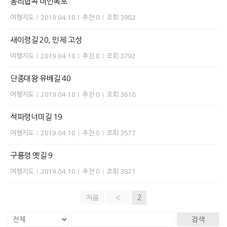
통리협곡 미인폭포
여행지도
|
2019.04.10
|
추천 0
|
조회 3982
새이령길 20, 인제 고성
여행지도
|
2019.04.10
|
추천 0
|
조회 3792
단종대왕 유배길 40
여행지도
|
2019.04.10
|
추천 0
|
조회 3618
석파령너미길 19
여행지도
|
2019.04.10
|
추천 0
|
조회 3577
구룡령 옛길 9
여행지도
|
2019.04.10
|
추천 0
|
조회 3871
처음
«
2
검색