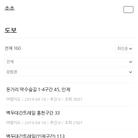
소소
콘
텐
도보
츠
로
건
전체 160
너
뛰
기
둔가리 약수숲길 1-4구간 45, 인제
여행지도
|
2019.04.10
|
추천 0
|
조회 3837
백두대간트레일 홍천구간 33
여행지도
|
2019.04.10
|
추천 0
|
조회 2507
백두대간트레일(인제구간) 113