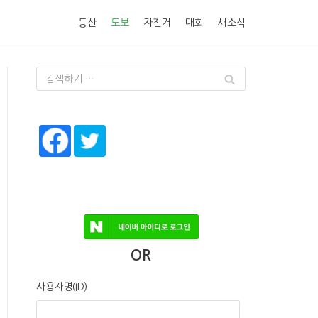
등산
도보
자전거
대회
새소식
OR
사용자명(ID)