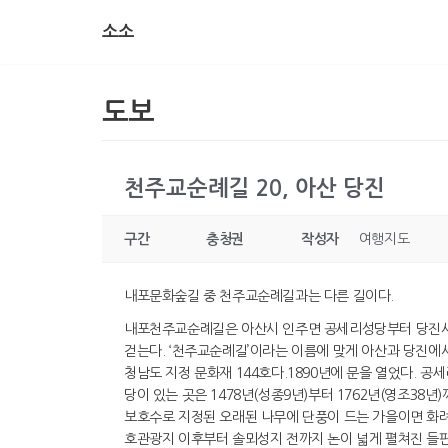
소소
콘
텐
츠
도보
로
건
너
천주교순례길 20, 아산 당진
뛰
기
구간
충청권
작성자
여행지도
내포문화숲길 중 천주교순례길과는 다른 길이다.
내포천주교순례길은 아산시 인주면 공세리성당부터 당진시 우
걷는다. ‘천주교순례길’이라는 이름에 맞게 아산과 당진에
청남도 지정 문화재 144호다.1890년에 문을 열었다. 공세
당이 있는 곳은 1478년(성종9년)부터 1762년(영조38
보호수로 지정된 오래된 나무에 단풍이 드는 가을이면 화
호관광지 이후부터 솔뫼성지 전까지 논이 넓게 펼쳐진 들