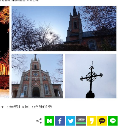
p?m_cd=8&t_id=t_cd56b0185