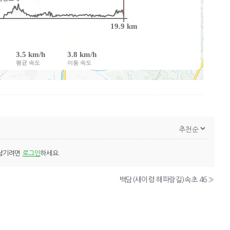
남기려면
로그인
하세요.
백담(새이령 해파랑길)속초 46
»