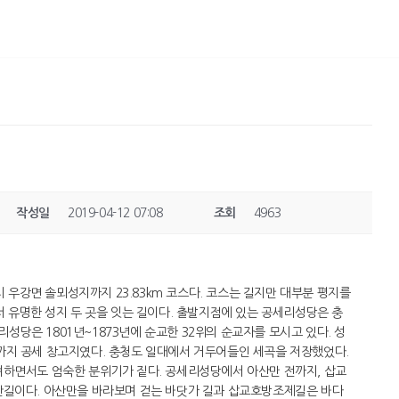
작성일
2019-04-12 07:08
조회
4963
강면 솔뫼성지까지 23.83km 코스다. 코스는 길지만 대부분 평지를
서 유명한 성지 두 곳을 잇는 길이다. 출발지점에 있는 공세리성당은 충
리성당은 1801년~1873년에 순교한 32위의 순교자를 모시고 있다. 성
년)까지 공세 창고지였다. 충청도 일대에서 거두어들인 세곡을 저장했었다.
려하면서도 엄숙한 분위기가 짙다. 공세리성당에서 아산만 전까지, 삽교
판길이다. 아산만을 바라보며 걷는 바닷가 길과 삽교호방조제길은 바다