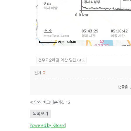
천주교순례길-아산-당진.GPX
전체
0
댓글을 
«
당진 버그내순례길 12
목록보기
Powered by KBoard