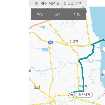
천주교순례길-아산-당진.GPX