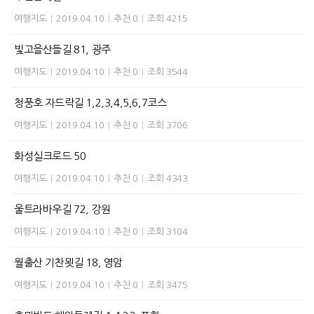
여행지도
|
2019.04.10
|
추천 0
|
조회 4215
빛고을산들길 81, 광주
여행지도
|
2019.04.10
|
추천 0
|
조회 3544
청풍호 자드락길 1,2,3,4,5,6,7코스
여행지도
|
2019.04.10
|
추천 0
|
조회 3706
화성실크로드 50
여행지도
|
2019.04.10
|
추천 0
|
조회 4343
울트라바우길 72, 강원
여행지도
|
2019.04.10
|
추천 0
|
조회 3104
월출산 기찬묏길 18, 영암
여행지도
|
2019.04.10
|
추천 0
|
조회 3475