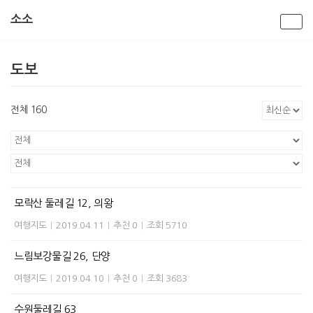
소소
콘
텐
도보
츠
로
건
전체 160
너
뛰
기
모락산 둘레길 12, 의왕
여행지도
|
2019.04.11
|
추천 0
|
조회 5710
느림보강물길 26, 단양
여행지도
|
2019.04.10
|
추천 0
|
조회 3683
수원둘레길 63