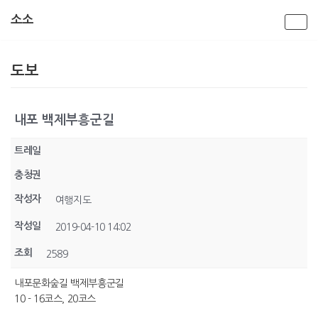
소소
콘
텐
도보
츠
로
건
너
내포 백제부흥군길
뛰
기
트레일
충청권
작성자
여행지도
작성일
2019-04-10 14:02
조회
2589
내포문화숲길 백제부흥군길
10 - 16코스, 20코스