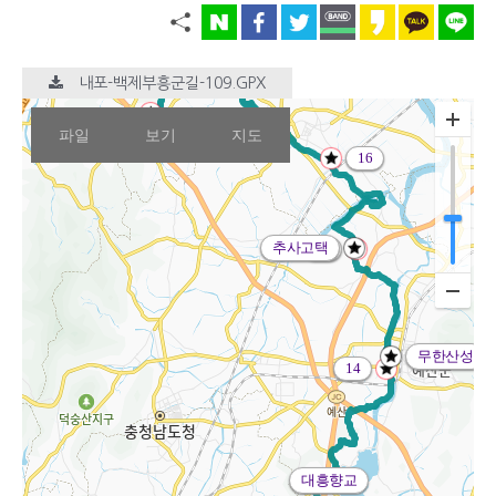
내포-백제부흥군길-109.GPX