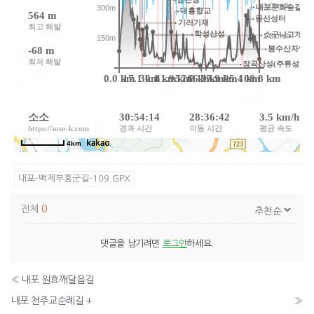
내포-백제부흥군길-109.GPX
전체
0
댓글을 남기려면
로그인
하세요.
«
내포 원효깨달음길
내포 천주교순례길 +
»