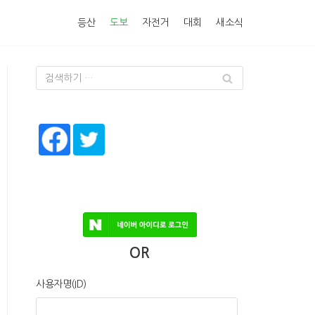
등산
도보
자전거
대회
새소식
OR
사용자명(ID)