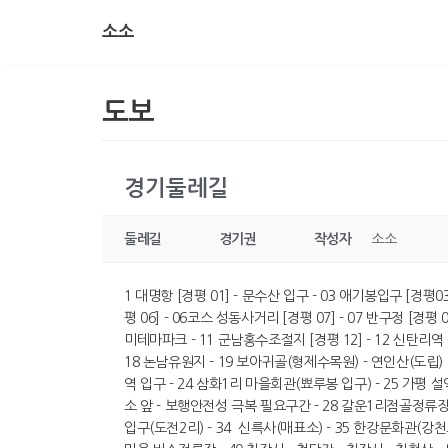
소소
콘
텐
츠
도보
로
건
너
경기둘레길
뛰
기
둘레길
경기권
작성자
소소
1 대명항 [경평 01] - 문수산 입구 - 03 애기봉입구 [경평
평 06] - 06코스 성동사거리 [경평 07] - 07 반구정 [경평 0
미테마파크 - 11 군남홍수조절지 [경평 12] - 12 신탄리역
18 논남유원지 - 19 보아귀골(형제수목원) - 연인산(도립) 10
역 입구 - 24 삼화1리 마을회관(뾰루봉 입구) - 25 가평
소 앞 - 보행안전성 극복 필요구간 - 28 갈운1리점골정류장 -
입구(도전2리) - 34 신륵사(매표소) - 35 한강문화관(강천