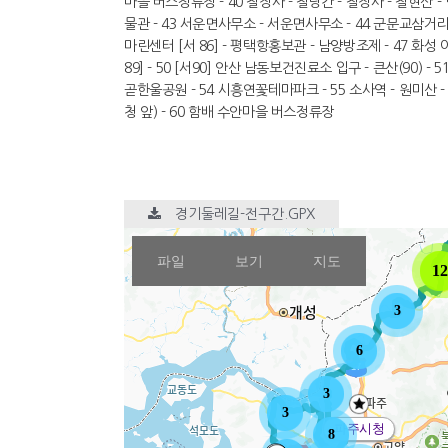
마을 버스정류장 - 40 칠장사 - 철당간 - 칠장사 - 칠현산 -
물관 - 43 서운면사무소 - 서운면사무소 - 44 군문교삼거리
마린센터 [서 86] - 평택항홍보관 - 남양방조제 - 47 화성 이
89] - 50 [서90] 안산 남동보건진료소 입구 - 큰산(90) - 5
곧한울공원 - 54 시흥연꽃테마파크 - 55 소사역 - 원미산 
청 앞) - 60 함배 수안마을 버스정류장
경기둘레길-전구간.GPX