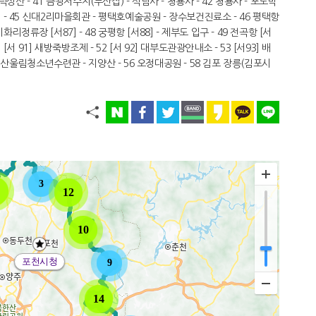
 덕성산 - 41 금광저수지(부산집) - 석남사 - 청룡사 - 42 청룡사 - 포도박
 - 45 신대2리마을회관 - 평택호예술공원 - 장수보건진료소 - 46 평택항
화리정류장 [서87] - 48 궁평항 [서88] - 제부도 입구 - 49 전곡항 [서
1 [서 91] 새방죽방조제 - 52 [서 92] 대부도관광안내소 - 53 [서93] 배
- 산울림청소년수련관 - 지양산 - 56 오정대공원 - 58 김포 장릉(김포시