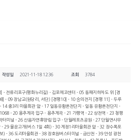
작성일
2021-11-18 12:36
조회
3784
03] - 전류리포구(평화누리길) - 김포에코센터 - 05 동패지하차도 위 [경
8] - 09 장남교(원당리, 서단) [경평10] - 10 숭의전지 [경평 11] - 두루
 - 14 중3리 마을회관 앞 - 17 일동유황온천단지 - 일동 유황온천단지 -
68 - 20 용추계곡 입구 - 용추계곡 - 21 가평역 - 22 상천역 - 23 청평
 설악터미널 - 26 산음자연휴양림 입구 - 단월레포츠공원 - 27 단월면사무
 29 몰운고개(버스 1일 4회) - 30 계정1리마을회관 앞 - 32 장수폭포
보) - 36 도리마을회관 - 38 장호원버스터미널 - 금산천 - 39 안성 광천