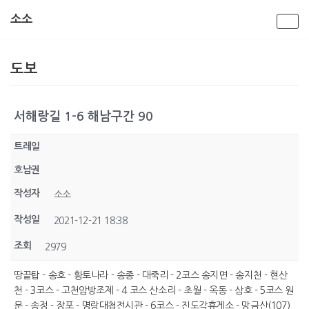
소소
콘
텐
도보
츠
로
건
너
서해랑길 1-6 해남구간 90
뛰
기
트레일
호남권
작성자
소소
작성일
2021-12-21 18:38
조회
2979
땅끝탑 - 송호 - 황토나라 - 송종 - 대죽리 - 2코스 송지면 - 송지천 - 현산
천 - 3코스 - 고천암방조제 - 4 코스 산소리 - 초월 - 옥동 - 삼호 - 5코스 원
문 - 송정 - 장포 - 명랑대첩전시관 - 6코스 - 진도각휴게소 - 망금산(107)