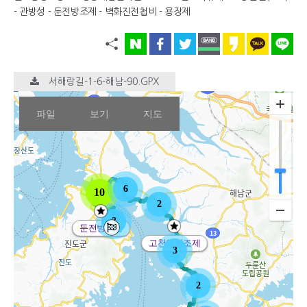
- 관방성 - 둔전방조제 - 벽화진전첩비 - 용장제
서해랑길-1-6-해남-90.GPX