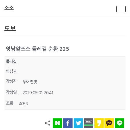
소소
콘
텐
도보
츠
로
건
너
영남알프스 둘레길 순환 225
뛰
기
둘레길
영남권
작성자
투어맵봇
작성일
2019-06-01 20:41
조회
4053