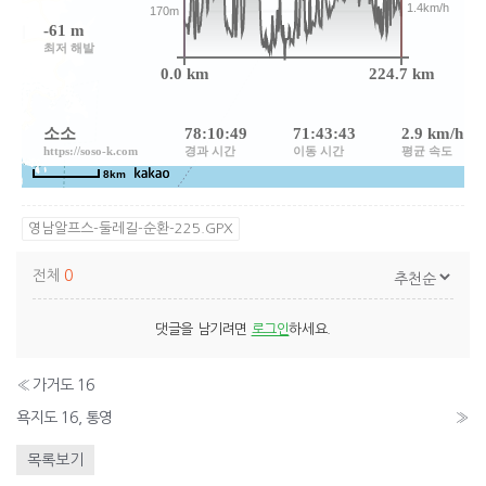
영남알프스-둘레길-순환-225.GPX
전체
0
댓글을 남기려면
로그인
하세요.
«
가거도 16
욕지도 16, 통영
»
목록보기