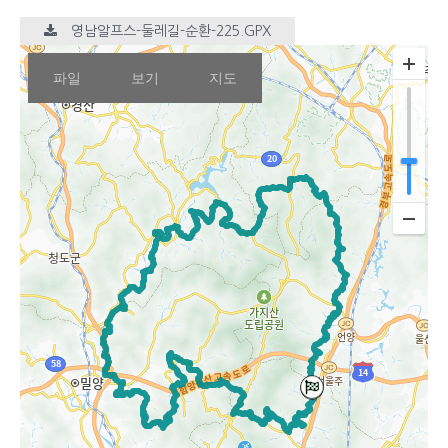
영남알프스-둘레길-순환-225.GPX