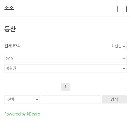
소소
콘
텐
등산
츠
로
건
전체 874
너
뛰
기
1
검색
Powered by KBoard