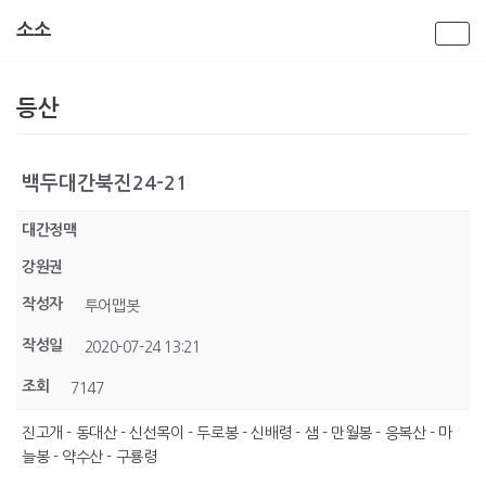
소소
콘
텐
등산
츠
로
건
너
백두대간북진24-21
뛰
기
대간정맥
강원권
작성자
투어맵봇
작성일
2020-07-24 13:21
조회
7147
진고개 - 동대산 - 신선목이 - 두로봉 - 신배령 - 샘 - 만월봉 - 응복산 - 마
늘봉 - 약수산 - 구룡령