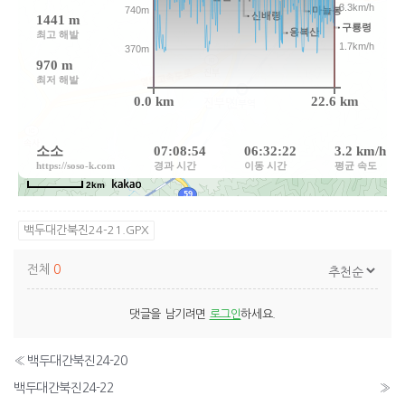
백두대간북진24-21.GPX
전체
0
댓글을 남기려면
로그인
하세요.
«
백두대간북진24-20
백두대간북진24-22
»