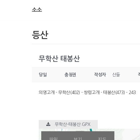
소소
콘
텐
츠
등산
로
건
너
무학산 태봉산
뛰
기
당일
충청권
작성자
산들
의영고개 - 무학산(402) - 쌍령고개 - 태봉산(473) - 243
무학산-태봉산.GPX