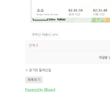
무학산-태봉산.GPX
전체
0
댓글을 
«
광기천 둘레산길
목록보기
Powered by KBoard