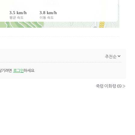
남기려면
로그인
하세요.
죽령 이화령 69
»