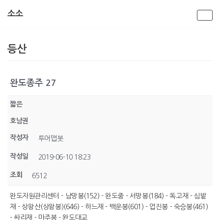
소소
콘
텐
등산
츠
로
건
너
완도종주 27
뛰
기
짧은
호남권
작성자
투어맵봇
작성일
2019-06-10 18:23
조회
6512
완도자원관리센터 - 남망봉(152) - 완도중 - 서망봉(184) - 독고재 - 심밭
재 - 상왕산(상왕봉)(646) - 하느재 - 백운봉(601) - 업진봉 - 숙승봉(461)
- 싸리재 - 마주봉 - 완도대교