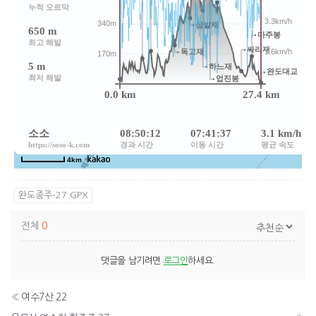
완도종주-27.GPX
전체
0
댓글을 남기려면
로그인
하세요.
«
여수7산 22