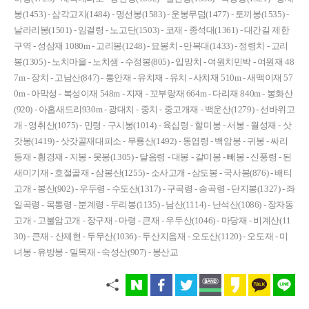
봉(1453) - 삼각고지(1484) - 명선봉(1583) - 운봉무덤(1477) - 토끼봉(1535) -
날라리봉(1501) - 임걸령 - 노고단(1503) - 코재 - 종석대(1361) - 대간길 제한
구역 - 성삼재 1080m - 고리봉(1248) - 묘봉치 - 만복대(1433) - 정령치 - 고리
봉(1305) - 노치마을 - 노치샘 - 수정봉(805) - 입망치 - 여원치민박 - 여원재 48
7m - 장치 - 고남산(847) - 통안재 - 유치재 - 유치 - 사치재 510m - 새맥이재 57
0m - 아막성 - 복성이재 548m - 지재 - 꼬부랑재 664m - 다리재 840m - 봉화산
(920) - 아홉새드리930m - 광대치 - 중치 - 중고개재 - 백운산(1279) - 선바위고
개 - 영취산(1075) - 민령 - 구시봉(1014) - 육십령 - 할미봉 - 서봉 - 월성재 - 삿
갓봉(1419) - 삿갓골재대피소 - 무룡산(1492) - 동엽령 - 백암봉 - 귀봉 - 싸리
등재 - 횡경재 - 지봉 - 못봉(1305) - 달음령 - 대봉 - 갈미봉 - 빼봉 - 신풍령 - 된
새미기재 - 호절골재 - 삼봉산(1255) - 소사고개 - 삼도봉 - 국사봉(876) - 배티
고개 - 봉산(902) - 우두령 - 수도산(1317) - 구곡령 - 송곡령 - 단지봉(1327) - 좌
일곡령 - 목통령 - 분계령 - 두리봉(1135) - 남산(1114) - 난석산(1086) - 장자동
고개 - 고불암고개 - 장구재 - 마령 - 큰재 - 우두산(1046) - 마당재 - 비계산(11
30) - 큰재 - 산제현 - 두무산(1036) - 두산지음재 - 오도산(1120) - 오도재 - 미
녀봉 - 유방봉 - 밀목재 - 숙성산(907) - 봉산교