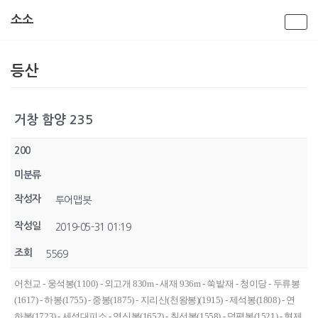
소소
콘
텐
등산
츠
로
건
너
거창 함양 235
뛰
기
200
미분류
작성자
투어맵봇
작성일
2019-05-31 01:19
조회
5569
어천교 - 웅석봉(1100) - 외고개 830m - 새재 936m - 쑥밭재 - 청이당 - 두류봉
(1617) - 하봉(1755) - 중봉(1875) - 지리산(천왕봉)(1915) - 제석봉(1808) - 연
하봉(1723) - 세석대피소 - 영신봉(1652) - 칠선봉(1558) - 덕평봉(1521) - 형제