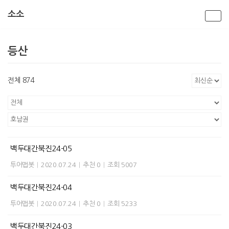
소소
콘
텐
등산
츠
로
건
전체 874
너
뛰
기
백두대간북진24-05
투어맵봇
|
2020.07.24
|
추천 0
|
조회 5007
백두대간북진24-04
투어맵봇
|
2020.07.24
|
추천 0
|
조회 5233
백두대간북진24-03