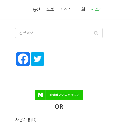
등산
도보
자전거
대회
새소식
OR
사용자명(ID)