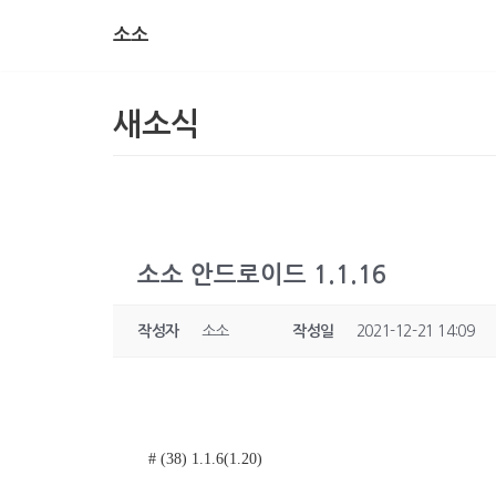
소소
콘
텐
츠
새소식
로
건
너
뛰
기
소소 안드로이드 1.1.16
작성자
소소
작성일
2021-12-21 14:09
# (38) 1.1.6(1.20)