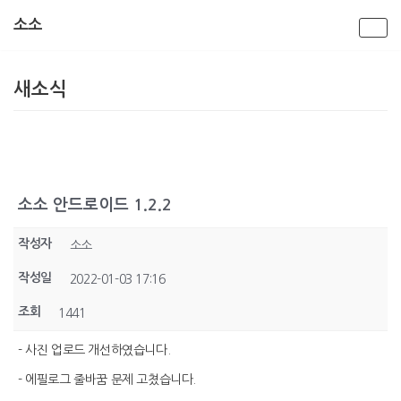
소소
콘
텐
새소식
츠
로
건
너
뛰
기
소소 안드로이드 1.2.2
작성자
소소
작성일
2022-01-03 17:16
조회
1441
- 사진 업로드 개선하였습니다.
- 에필로그 줄바꿈 문제 고쳤습니다.