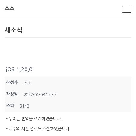
소소
콘
텐
새소식
츠
로
건
너
뛰
기
iOS 1.20.0
작성자
소소
작성일
2022-01-08 12:37
조회
3142
- 누락된 번역을 추가하였습니다.
- 다수의 사진 업로드 개선하였습니다.