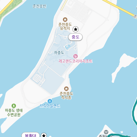
중도
봉황대