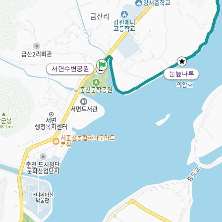
서면수변공원
눈늪나루