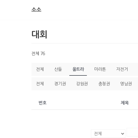
소소
콘
텐
츠
대회
로
건
너
전체 76
뛰
기
전체
산들
울트라
마라톤
자전거
전체
경기권
강원권
충청권
영남권
번호
제목