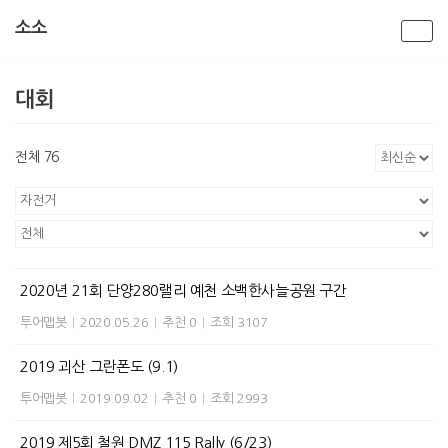
소소
콘
텐
대회
츠
로
건
전체 76
너
뛰
기
2020년 21회 단양280랠리 예천 소백한사늘공원 구간
투어맵봇
|
2020.05.26
|
추천 0
|
조회 3107
2019 괴산 그란폰도 (9.1)
투어맵봇
|
2019.09.02
|
추천 0
|
조회 2993
2019 제5회 철원 DMZ 115 Rally (6/23)